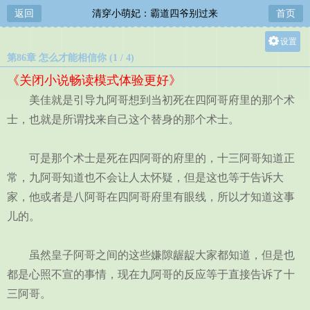
返回
清穿小萌妃：霸道四爷别过来
首页
设置
第86章 怎么才能相信你 (1 / 4)
关灯
《关闭小说畅读模式体验更好》
大
美佳就是引导九阿哥想到当初死在四阿哥府里的那个术
中
士，也就是所谓找来自己这个替身的那个术士。
小
可是那个术士是死在四阿哥的府里的，十三阿哥知道正
常，九阿哥知道也不会让人太怀疑，但是这也等于告诉大
家，他或者是八阿哥在四阿哥府里有眼线，所以才知道这事
儿的。
虽然皇子阿哥之间的这些嫌隙龌龊大家都知道，但是也
都是心照不宣的事情，现在九阿哥的反应等于直接告诉了十
三阿哥。