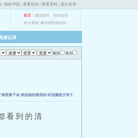
ed
我的书架
|
查看短信
|
查看资料
|
退出登录
留言：
通过邮件
、
站内短信
积分规则
解决跳到别的站
阅读记录
翻页
夜间
了侯府真千金
表姑娘的桃花劫
听说摄政王有个秘密
听说你想休了本王
团宠王妃：王
都看到的清