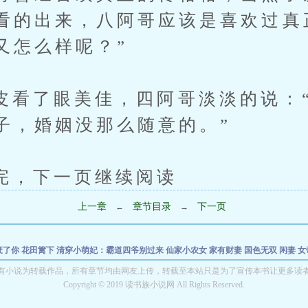
看的出来，八阿哥应该是喜欢过真
又怎么样呢？”
了眼美佳，四阿哥淡淡的说：“
子，婚姻没那么随意的。”
下一页继续阅读
上一章
章节目录
下一页
←
→
废了你
花田篱下
清穿小萌妃：霸道四爷别过来
仙家小农女
家有财妻
国色无双
闲妻
女
女
重生之楚楚归来
穿书后炮灰女配被反派大佬宠上天
穿越奋斗之幸福生活
有小说为转载作品，所有章节均由网友上传，转载至本站只是为了宣传本书让更多读
Copyright © 2019 读书族小说网 All Rights Reserved.