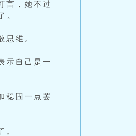
可言，她不过
了。
散思维。
表示自己是一
加稳固一点罢
了。