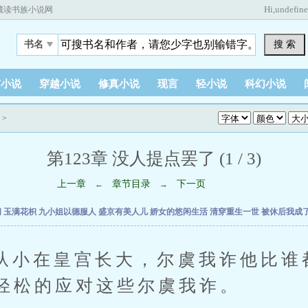
Hi,
undefin
藏读书族小说网
搜 索
书名
市小说
穿越小说
修真小说
现言
轻小说
科幻小说
>
第123章 没人提点罢了 (1 / 3)
上一章
章节目录
下一页
←
→
间
玉满花枳
九小姐以德服人
盛京有美人儿
娇女的悠闲生活
清穿重生一世
被休后我成
在皇宫长大，尔虞我诈他比谁
轻松的应对这些尔虞我诈。