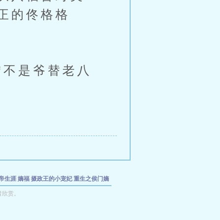
正的佟格格
不是爷替老八
帝生涯
嫡福
摄政王的小宠妃
重生之侯门嫡
者欣赏。