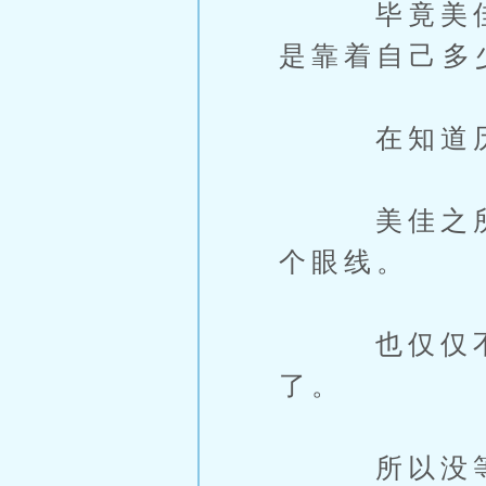
毕竟美佳对
是靠着自己多
在知道历史
美佳之所以
个眼线。
也仅仅不过
了。
所以没等到