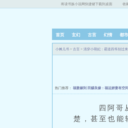
将读书族小说网快捷键下载到桌面
收
首页
玄幻
古言
幻情
都
小摊儿书
>
古言
>
清穿小萌妃：霸道四爷别过来
热门推荐：
福妻嫁到
田赐良缘：福运娇妻有空
四阿哥从小
楚，甚至也能