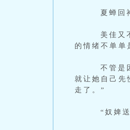
夏蝉回神，
美佳又不瞎
的情绪不单单
不管是因为
就让她自己先
走了。”
“奴婢送送