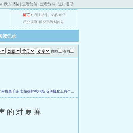
ed
我的书架
|
查看短信
|
查看资料
|
退出登录
留言：
通过邮件
、
站内短信
积分规则
解决跳到别的站
阅读记录
翻页
夜间
了侯府真千金
表姑娘的桃花劫
听说摄政王有个秘密
听说你想休了本王
团宠王妃：王
声的对夏蝉