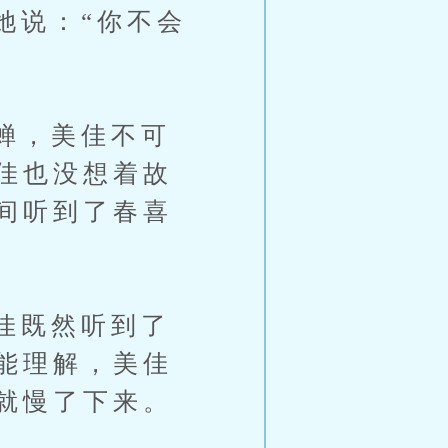
说：“你不会
蝉，美佳不可
佳也没想着故
间听到了春喜
佳既然听到了
能理解，美佳
就慢了下来。