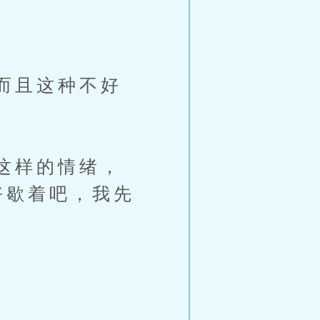
而且这种不好
这样的情绪，
好歇着吧，我先