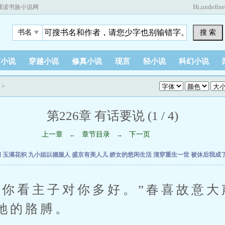
Hi,
undefin
藏读书族小说网
搜 索
书名
市小说
穿越小说
修真小说
现言
轻小说
科幻小说
>
第226章 有话要说 (1 / 4)
上一章
章节目录
下一页
←
→
间
玉满花枳
九小姐以德服人
盛京有美人儿
娇女的悠闲生活
清穿重生一世
被休后我成
看主子对你多好。”春喜故意大
她的胳膊。