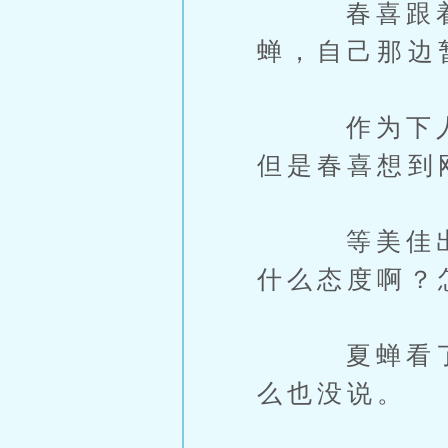
春喜跟着美
蝉，自己那边
作为下人，
但是春喜想到
等美佳出了
什么态度啊？
夏蝉看了看
么也没说。