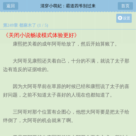
返回
清穿小萌妃：霸道四爷别过来
首页
设置
第249章 都麻木了 (1 / 5)
关灯
《关闭小说畅读模式体验更好》
大
康熙把关着的成年阿哥给放了，然后开始算账了。
中
小
大阿哥见康熙还关着自己，十分的不满，就说了太子那
边有造反的证据啥的。
因为大阿哥早前在草原的时候已经和康熙说了太子的喜
好问题，之前不知道太子喜好的人现在也都知道了。
三阿哥对那个位置有企图心，他想大阿哥要是把太子给
绊倒了，大阿哥的机会就来了啊。