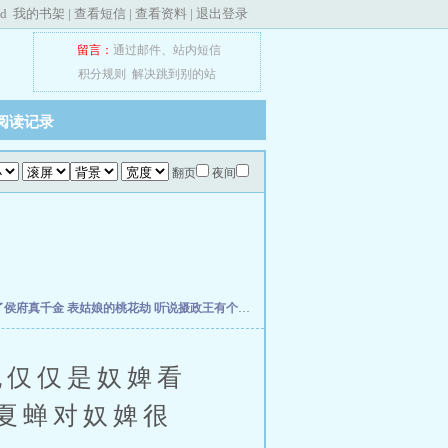
ed
我的书架
|
查看短信
|
查看资料
|
退出登录
留言：
通过邮件
、
站内短信
积分规则
解决跳到别的站
阅读记录
翻页
夜间
了侯府真千金
表姑娘的桃花劫
听说摄政王有个秘密
听说你想休了本王
团宠王妃：王
仅仅是奴婢看
夏蝉对奴婢很