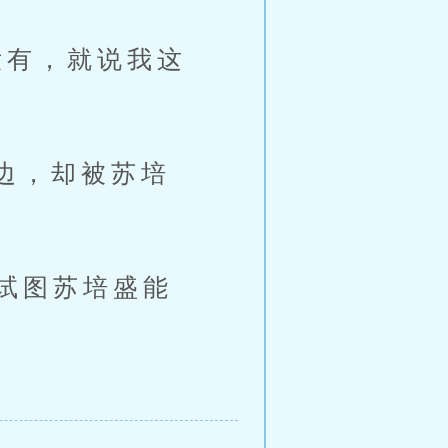
有，就说我这
边，却被苏培
试图苏培盛能