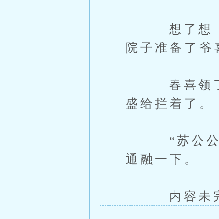
想了想，美
院子准备了爷
春喜领了令
盛给拦着了。
“苏公公，
通融一下。
内容未完，