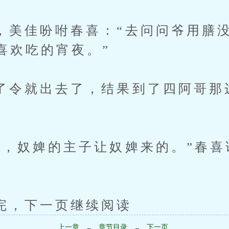
佳吩咐春喜：“去问问爷用膳没
喜欢吃的宵夜。”
就出去了，结果到了四阿哥那
奴婢的主子让奴婢来的。”春喜
下一页继续阅读
上一章
章节目录
下一页
←
→