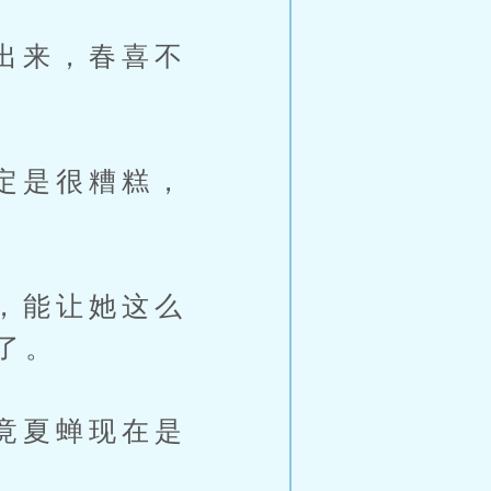
出来，春喜不
定是很糟糕，
，能让她这么
了。
竟夏蝉现在是