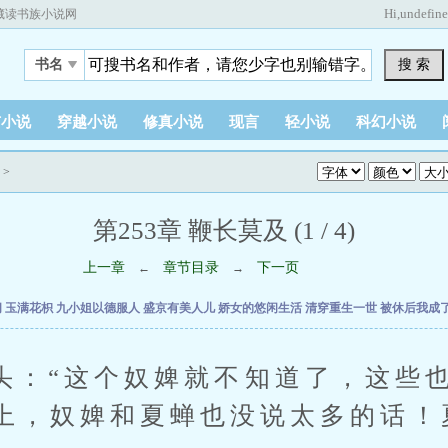
Hi,
undefin
藏读书族小说网
搜 索
书名
市小说
穿越小说
修真小说
现言
轻小说
科幻小说
>
第253章 鞭长莫及 (1 / 4)
上一章
章节目录
下一页
←
→
间
玉满花枳
九小姐以德服人
盛京有美人儿
娇女的悠闲生活
清穿重生一世
被休后我成
“这个奴婢就不知道了，这些也
上，奴婢和夏蝉也没说太多的话！