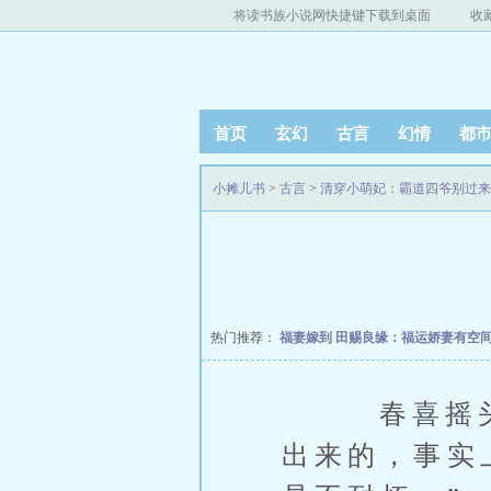
将读书族小说网快捷键下载到桌面
收
首页
玄幻
古言
幻情
都
小摊儿书
>
古言
>
清穿小萌妃：霸道四爷别过来
热门推荐：
福妻嫁到
田赐良缘：福运娇妻有空
春喜摇头：
出来的，事实