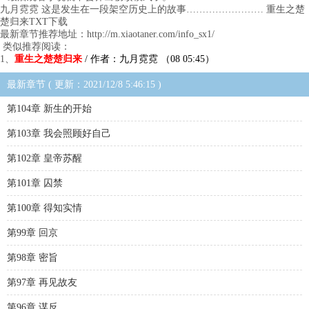
九月霓霓 这是发生在一段架空历史上的故事…………………… 重生之楚
楚归来TXT下载
最新章节推荐地址：http://m.xiaotaner.com/info_sx1/
类似推荐阅读：
1、
重生之楚楚归来
/ 作者：九月霓霓 （08 05:45）
最新章节 ( 更新：2021/12/8 5:46:15 )
第104章 新生的开始
第103章 我会照顾好自己
第102章 皇帝苏醒
第101章 囚禁
第100章 得知实情
第99章 回京
第98章 密旨
第97章 再见故友
第96章 谋反