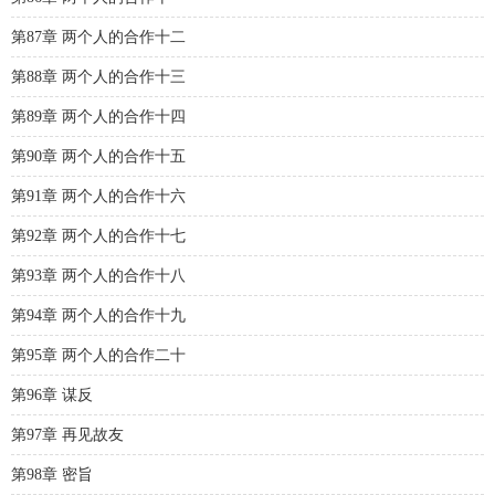
第87章 两个人的合作十二
第88章 两个人的合作十三
第89章 两个人的合作十四
第90章 两个人的合作十五
第91章 两个人的合作十六
第92章 两个人的合作十七
第93章 两个人的合作十八
第94章 两个人的合作十九
第95章 两个人的合作二十
第96章 谋反
第97章 再见故友
第98章 密旨