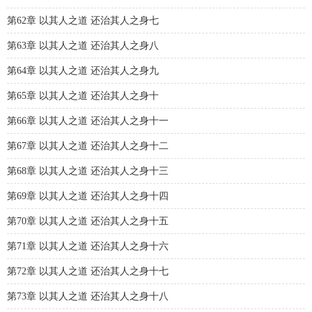
第62章 以其人之道 还治其人之身七
第63章 以其人之道 还治其人之身八
第64章 以其人之道 还治其人之身九
第65章 以其人之道 还治其人之身十
第66章 以其人之道 还治其人之身十一
第67章 以其人之道 还治其人之身十二
第68章 以其人之道 还治其人之身十三
第69章 以其人之道 还治其人之身十四
第70章 以其人之道 还治其人之身十五
第71章 以其人之道 还治其人之身十六
第72章 以其人之道 还治其人之身十七
第73章 以其人之道 还治其人之身十八