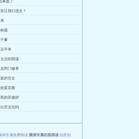
打出鼻血了
 父皇让我们进去？
醒来
没标题
骗子爹
红豆手串
 楚太后的阴谋
 皇后闭门修养
 打架的宫女
 收拾柔笙殿
 作死的苏婕妤
 要出宫去玩吗
脑洞专属免费阅读
脑洞专属在线阅读
别惹创