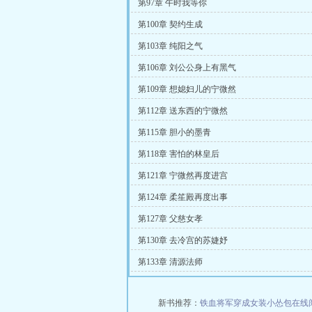
第97章 午时我等你
第100章 契约生成
第103章 纯阳之气
第106章 刘公公身上有黑气
第109章 想媳妇儿的宁微然
第112章 送东西的宁微然
第115章 胆小的墨青
第118章 害怕的林皇后
第121章 宁微然再度进宫
第124章 柔笙殿再度出事
第127章 父慈女孝
第130章 去冷宫的苏婕妤
第133章 清源法师
新书推荐：
铁血将军穿成女装小怂包在线