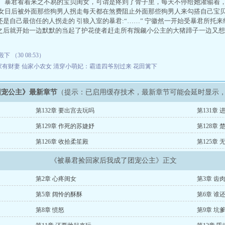
。 暴君看着来之不易的宝贝闺女，可谓是疼到了骨子里，每天不停给她灌输着
闺女日后被外面那些狗男人拐走每天都在煞费阻止外面那些狗男人来勾搭自己宝贝
还是自己最信任的人拐走的 引狼入室的暴君:“……” 宁徽然一开始受暴君所托
之后就开始一边默默的当起了护花使者赶走所有觊觎小公主的大猪蹄子一边又想
 （30 08:53）
家有财妻
仙家小农女
清穿小萌妃：霸道四爷别过来
花田篱下
团宠公主》最新章节
（提示：已启用缓存技术，最新章节可能会延时显示
第132章 要出宫去玩吗
第131章 
第129章 作死的苏婕妤
第128章
第126章 收拾柔笙殿
第125章
《被暴君捡回家后我成了团宠公主》正文
第2章 心疼闺女
第3章 齿
第5章 阔怜的酥酥
第6章 谁
第8章 愤怒
第9章 坑