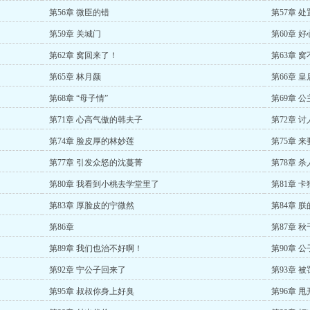
第56章 微臣的错
第57章 
第59章 关城门
第60章 
第62章 窝回来了！
第63章 
第65章 林月颜
第66章 
第68章 “母子情”
第69章 
第71章 心高气傲的韩夫子
第72章 
第74章 脸皮厚的林妙莲
第75章 
第77章 引发众怒的沈蔓菁
第78章 
第80章 我看到小桃去学堂里了
第81章 
第83章 厚脸皮的宁微然
第84章 
第86章
第87章 秋
第89章 我们也治不好啊！
第90章 
第92章 宁公子回来了
第93章 
第95章 叔叔你身上好臭
第96章 