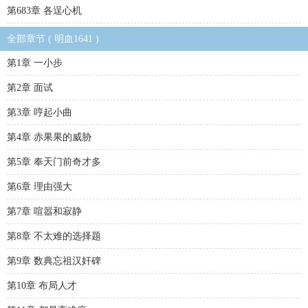
第683章 各逞心机
全部章节 ( 明血1641 )
第1章 一小步
第2章 面试
第3章 哼起小曲
第4章 赤果果的威胁
第5章 奉天门前奇才多
第6章 理由强大
第7章 喧嚣和寂静
第8章 不太难的选择题
第9章 数典忘祖汉奸碑
第10章 布局人才