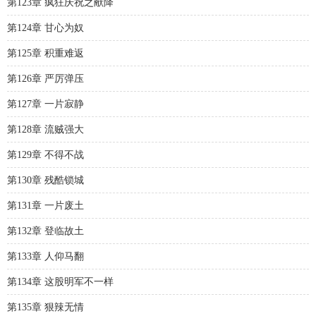
第123章 疯狂庆祝之献降
第124章 甘心为奴
第125章 积重难返
第126章 严厉弹压
第127章 一片寂静
第128章 流贼强大
第129章 不得不战
第130章 残酷锁城
第131章 一片废土
第132章 登临故土
第133章 人仰马翻
第134章 这股明军不一样
第135章 狠辣无情