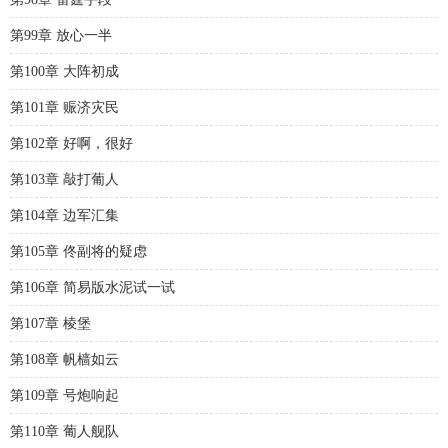
第99章 放心一半
第100章 大阵初成
第101章 赈济灾民
第102章 好啊，很好
第103章 敲打葡人
第104章 边军汇集
第105章 佟副将的疑虑
第106章 简易版水泥试一试
第107章 棱堡
第108章 帆樯如云
第109章 号炮响起
第110章 葡人舰队