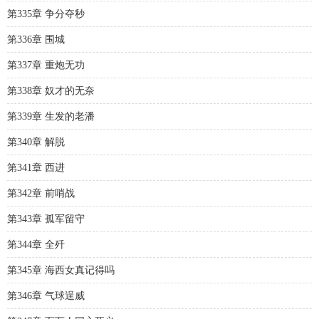
第335章 争分夺秒
第336章 围城
第337章 重炮无功
第338章 奴才的无奈
第339章 生发的老潘
第340章 解脱
第341章 西进
第342章 前哨战
第343章 孤军留守
第344章 全歼
第345章 海西女真记得吗
第346章 气球逞威