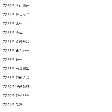
第360章 火山熔岩
第361章 最大弱点
第362章 杀伤
第363章 决战
第364章 铁骑对决
第365章 斩杀台吉
第366章 败走
第367章 自爆阻敌
第368章 郁闷之极
第369章 恍然如梦
第370章 静坐战争
第371章 暴怒