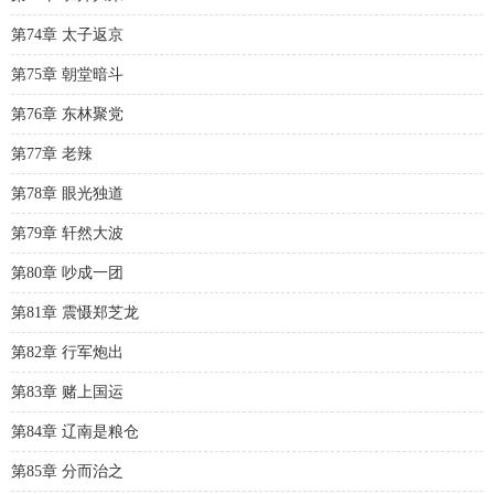
第74章 太子返京
第75章 朝堂暗斗
第76章 东林聚党
第77章 老辣
第78章 眼光独道
第79章 轩然大波
第80章 吵成一团
第81章 震慑郑芝龙
第82章 行军炮出
第83章 赌上国运
第84章 辽南是粮仓
第85章 分而治之