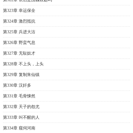
第323章 幸运保全
第324章 激烈抵抗
第325章 兵进大沽
第326章 野蛮气息
第327章 无耻奴才
第328章 不上头，上头
第329章 复制朱仙镇
第330章 汉奸多
第331章 毛骨悚然
第332章 天子的怨尤
第333章 叫不醒的人
第334章 窥伺河南