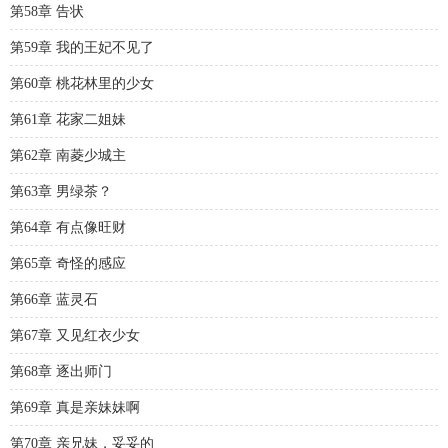
第58章 告状
第59章 我的王妃不见了
第60章 桃花林里的少女
第61章 花家二姐妹
第62章 南菱少城主
第63章 男绿茶？
第64章 有点像旺财
第65章 奇怪的感应
第66章 蓝灵石
第67章 又见红衣少女
第68章 逐出师门
第69章 真是亲妹妹啊
第70章 亲兄妹，妥妥的