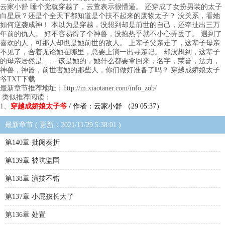
云家小舒 睡个觉就穿越了，云萱表示很懵逼。 还穿成了女扮男装的太子
白星辰？还是个全天下都知道是个扶不起来的废物太子？ 没关系，看她
如何逆袭成神！ 本以为是穿越，没想到却是前世的自己，还牵扯出三万
年前的仇人。 好不容易得了个神兽，没抱热乎就不小心弄丢了。 遇到了
喜欢的人，可那人却也是她前世的敌人。 上辈子父亲走了，这辈子母亲
不见了，合着无论她在哪里，总要上演一出寻亲记。 却没想到，这辈子
的母亲居然是…… 该是她的，她什么都要拿回来，名字，荣誉，法力，
神兽，神器，前世害她的那些人，你们做好准备了吗？ 穿越成娇娘太子
爷TXT下载
最新章节推荐地址：http://m.xiaotaner.com/info_zob/
类似推荐阅读：
1、
穿越成娇娘太子爷
/ 作者：云家小舒 （29 05:37）
最新章节 ( 更新：2021/11/29 5:38:01 )
第140章 批阅奏折
第139章 被坑监国
第138章 演技不错
第137章 小屁孩长大了
第136章 处置