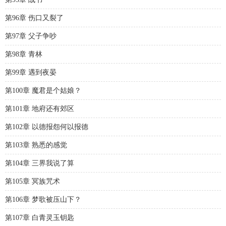
第96章 伤口又裂了
第97章 父子争吵
第98章 青林
第99章 遇到夜晏
第100章 魔君是个姑娘？
第101章 地府还有郊区
第102章 以德报怨何以报德
第103章 熟悉的感觉
第104章 三界我说了算
第105章 冥族咒术
第106章 梦歌被压山下？
第107章 白青灵玉钥匙