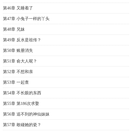
第46章 又睡着了
第47章 小兔子一样的丫头
第48章 兄妹
第49章 反水是祖传？
第50章 账册消失
第51章 俞大人呢？
第52章 不想和亲
第53章 一起查
第54章 不长眼的东西
第55章 第186次求娶
第56章 追不到的神仙妹妹
第57章 敢碰她的瓷？