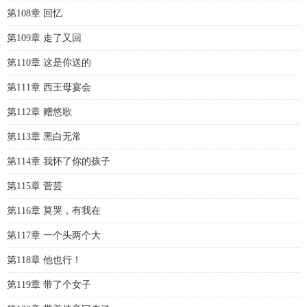
第108章 回忆
第109章 走了又回
第110章 这是你送的
第111章 西王母宴会
第112章 赠悠歌
第113章 黑白无常
第114章 我怀了你的孩子
第115章 菅芸
第116章 莫哭，有我在
第117章 一个头两个大
第118章 他也行！
第119章 带了个女子