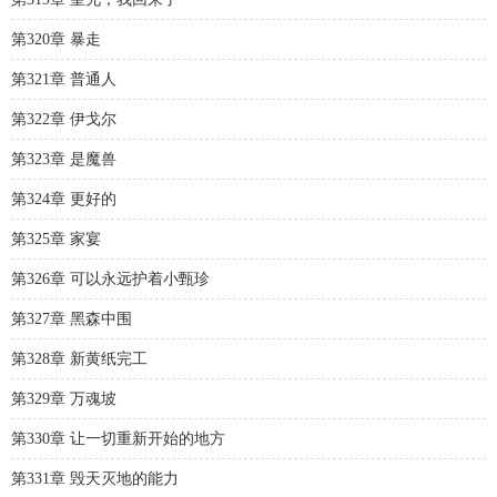
第320章 暴走
第321章 普通人
第322章 伊戈尔
第323章 是魔兽
第324章 更好的
第325章 家宴
第326章 可以永远护着小甄珍
第327章 黑森中围
第328章 新黄纸完工
第329章 万魂坡
第330章 让一切重新开始的地方
第331章 毁天灭地的能力