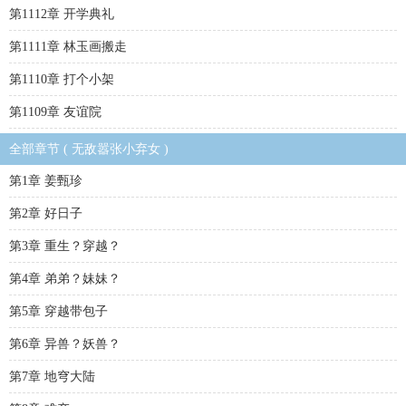
第1112章 开学典礼
第1111章 林玉画搬走
第1110章 打个小架
第1109章 友谊院
全部章节 ( 无敌嚣张小弃女 )
第1章 姜甄珍
第2章 好日子
第3章 重生？穿越？
第4章 弟弟？妹妹？
第5章 穿越带包子
第6章 异兽？妖兽？
第7章 地穹大陆