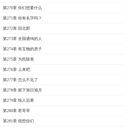
第270章 你们想要什么
第271章 你有名字吗？
第272章 回北郡
第273章 全国通缉的人
第274章 有宝物的房子
第275章 为民除害
第276章 上来吧
第277章 怎么不见了
第278章 留下旭日旭月
第279章 惊人后果
第280章 君哥哥
第281章 很想你们