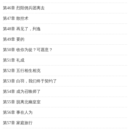
第46章 烈阳佣兵团离去
第47章 散控术
第48章 再见了，列逸
第49章 要的
第50章 收你为徒？可愿意？
第51章 礼成
第52章 五行相生相克
第53章 白羽，我们终于契约了
第54章 成为召唤师了
第55章 脱离北幽皇室
第56章 事在人为
第57章 家庭旅行