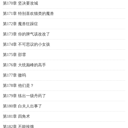
第170章 坚决要攻城
第171章 特别喜欢猫类的魔兽
第172章 魔兽狂躁症
第173章 你的脾气该改改了
第174章 不可思议的小女孩
第175章 邵霏
第176章 大统巅峰的高手
第177章 嗷呜
第178章 他们是？
第179章 练出一级丹药了
第180章 白夫人出事了
第181章 四角术
第182章 不能挨饿