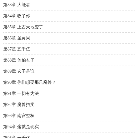
第83章 大能者
第84章 收了你
第85章 上古天地变了
第86章 圣灵果
第87章 五千亿
第88章 佐伯玄子
第89章 玄子是谁
第90章 你们想要那只魔兽？
第91章 一切有为法
第92章 魔兽拍卖
第93章 南宫翌桓
第94章 这就是现实
第95章 一千亿