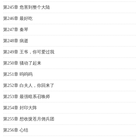
第245章 危害到整个大陆
第246章 最好吃
第247章 秦琴
第248章 病逝
第249章 王爷，你可爱过我
第250章 骚动了起来
第251章 呜呜呜
第252章 白夫人，你回来了
第253章 最强暗系召唤师
第254章 封印大阵
第255章 想收拢苍月佣兵团
第256章 心结