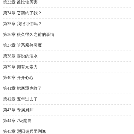
第33章 谁比较厉害
第34章 它契约了我？
第35章 我很可怕吗？
第36章 很久很久之前的事情
第37章 暗系魔兽雾魔
第38章 喜悦的泪水
第39章 拥有元素力
第40章 开开心心
第41章 把寒潭也收了
第42章 五年过去了
第43章 专属厨师
第44章 7级魔兽
第45章 烈阳佣兵团列逸