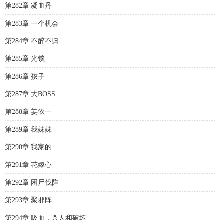
第282章 凝血丹
第283章 一个机会
第284章 不醉不归
第285章 光锁
第286章 孩子
第287章 大BOSS
第288章 姜依一
第289章 我妹妹
第290章 我家的
第291章 花嫁心
第292章 困尸伐阵
第293章 聚邪阵
第294章 吸血，杀人和破坏