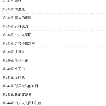
第232章 噩梦
第233章 除魔咒
第234章 最大的魔障
第235章 死神镰刀
第236章 北斗九星图
第237章 九转令破封穴
第238章 主墓室
第239章 希望不是
第240章 生死门
第241章 金刚橛
第242章 毁灭大陆的东西
第243章 别的穿越者
第244章 白夫人的回归礼物