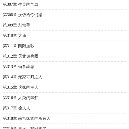
第307章 生灵的气息
第308章 没饭给你们蹭
第309章 别动手
第310章 太庙
第311章 阴阳血砂
第312章 天龙佣兵团
第313章 偷拿幼崽
第314章 无家可归之人
第315章 这家的主人
第316章 人类的噩梦
第317章 徐夫人
第318章 南宫家族的所有人
第319章 皇兄，我回来了