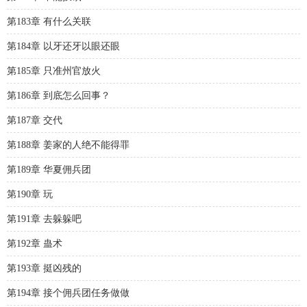
第183章 有什么关联
第184章 以牙还牙以眼还眼
第185章 只准州官放火
第186章 到底怎么回事？
第187章 交代
第188章 姜家的人绝不能得罪
第189章 华夏佣兵团
第190章 玩
第191章 去躲躲吧
第192章 蛊术
第193章 挺凶残的
第194章 接个佣兵团任务做做