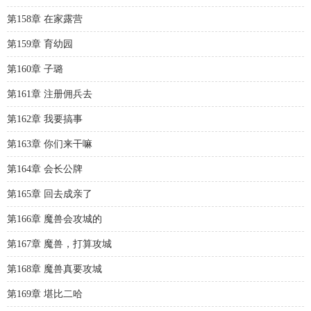
第158章 在家露营
第159章 育幼园
第160章 子璐
第161章 注册佣兵去
第162章 我要搞事
第163章 你们来干嘛
第164章 会长公牌
第165章 回去成亲了
第166章 魔兽会攻城的
第167章 魔兽，打算攻城
第168章 魔兽真要攻城
第169章 堪比二哈