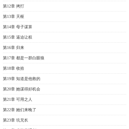
第12章 拷打
第13章 天枢
第14章 母子谋算
第15章 逼迫让权
第16章 归来
第17章 都是一群白眼狼
第18章 收拾
第19章 知道是他救的
第20章 她谋得好机会
第21章 可用之人
第22章 她们来晚了
第23章 坑兄长