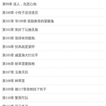
第99章 送人，先恶心他
第100章 小性子还没使完
第101章 等109章 脱胎换骨的梁颖逸
第102章 算好了让她丢脸
第103章 觉得有些眼熟
第104章 扶风就是晏怀
第105章 戚霆枭大打出手
第106章 斩草需要除根
第107章 玉衡天玑
第108章 林翠莲
第109章 都117章突然转了性子
第110章 娶我可以