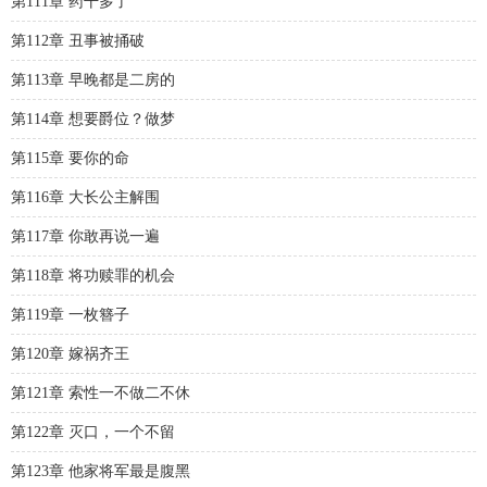
第111章 药干多了
第112章 丑事被捅破
第113章 早晚都是二房的
第114章 想要爵位？做梦
第115章 要你的命
第116章 大长公主解围
第117章 你敢再说一遍
第118章 将功赎罪的机会
第119章 一枚簪子
第120章 嫁祸齐王
第121章 索性一不做二不休
第122章 灭口，一个不留
第123章 他家将军最是腹黑