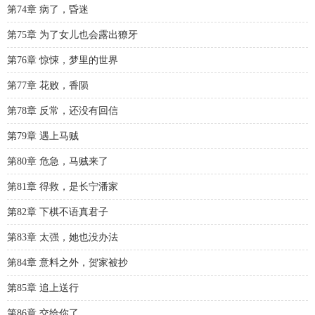
第74章 病了，昏迷
第75章 为了女儿也会露出獠牙
第76章 惊悚，梦里的世界
第77章 花败，香陨
第78章 反常，还没有回信
第79章 遇上马贼
第80章 危急，马贼来了
第81章 得救，是长宁潘家
第82章 下棋不语真君子
第83章 太强，她也没办法
第84章 意料之外，贺家被抄
第85章 追上送行
第86章 交给你了