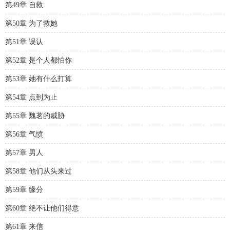
第49章 自救
第50章 为了救她
第51章 误认
第52章 是个人都怕你
第53章 她有什么打算
第54章 点到为止
第55章 魏茗的威胁
第56章 气愤
第57章 男人
第58章 他们从头来过
第59章 缘分
第60章 绝不让他们得意
第61章 来信