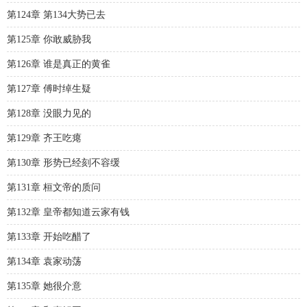
第124章 第134大势已去
第125章 你敢威胁我
第126章 谁是真正的黄雀
第127章 傅时绰生疑
第128章 没眼力见的
第129章 齐王吃瘪
第130章 形势已经刻不容缓
第131章 桓文帝的质问
第132章 皇帝都知道云家有钱
第133章 开始吃醋了
第134章 袁家动荡
第135章 她很介意