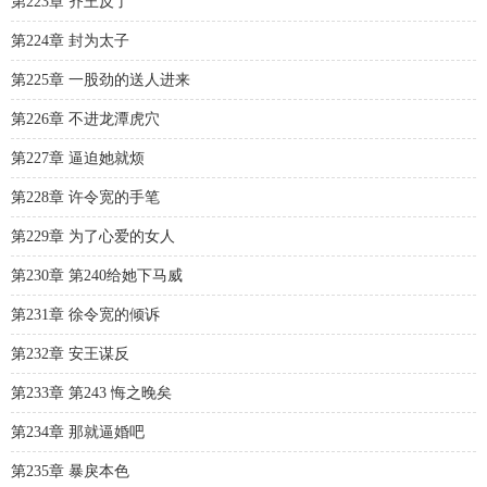
第223章 齐王反了
第224章 封为太子
第225章 一股劲的送人进来
第226章 不进龙潭虎穴
第227章 逼迫她就烦
第228章 许令宽的手笔
第229章 为了心爱的女人
第230章 第240给她下马威
第231章 徐令宽的倾诉
第232章 安王谋反
第233章 第243 悔之晚矣
第234章 那就逼婚吧
第235章 暴戾本色