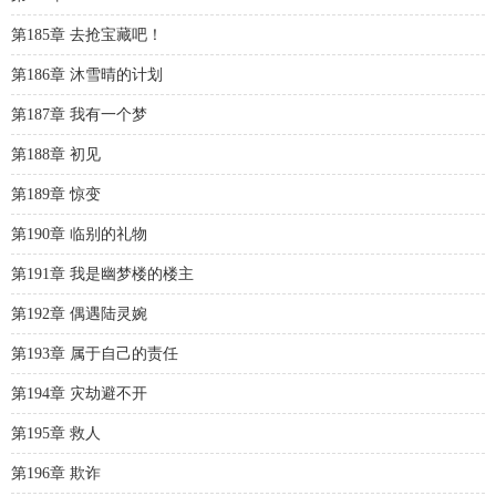
第185章 去抢宝藏吧！
第186章 沐雪晴的计划
第187章 我有一个梦
第188章 初见
第189章 惊变
第190章 临别的礼物
第191章 我是幽梦楼的楼主
第192章 偶遇陆灵婉
第193章 属于自己的责任
第194章 灾劫避不开
第195章 救人
第196章 欺诈