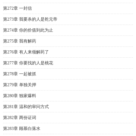
第272章 一封信
第273章 我要杀的人是乾元帝
第274章 你的价值到此为止
第275章 我有解药
第276章 有人来领解药了
第277章 你要找的人是桃花
第278章 一起被抓
第279章 单独关押
第280章 独家爆料
第281章 温和的审问方式
第282章 两份证词
第283章 顾慕白落水