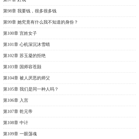
第98章 我要钱，很多很多钱
第99章 她究竟有什么我不知道的身份？
第100章 宫姓女子
第101章 心机深沉沐雪晴
第102章 苏玉凝的拒绝
第103章 国师容苍颢
第104章 被人厌恶的师父
第105章 我们是同一种人吗？
第106章 入宫
第107章 乾元帝
第108章 中计
第109章 一眼荡魂