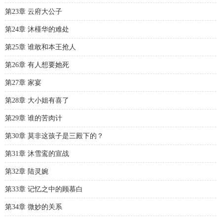
第23章 云府大公子
第24章 沐槿华的难处
第25章 谁敢和本王抢人
第26章 有人想要她死
第27章 家宴
第28章 大小姐有喜了
第29章 谁的苦肉计
第30章 莫非这孩子是三殿下的？
第31章 沐雪鸾的宣战
第32章 陆灵婉
第33章 记忆之中的顾慕白
第34章 微妙的关系