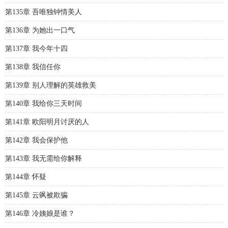
第135章 吾唯独钟情美人
第136章 为她出一口气
第137章 我今年十四
第138章 我信任你
第139章 别人理解的英雄救美
第140章 我给你三天时间
第141章 欧阳明月讨厌的人
第142章 我会保护他
第143章 我无需给你解释
第144章 怀疑
第145章 云飒被欺骗
第146章 冷姨娘是谁？