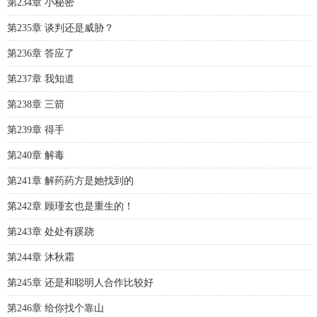
第234章 小秘密
第235章 谈判还是威胁？
第236章 答应了
第237章 我知道
第238章 三箭
第239章 得手
第240章 解毒
第241章 解药药方是她找到的
第242章 顾瑾玄也是重生的！
第243章 处处有蹊跷
第244章 沐秋霜
第245章 还是和聪明人合作比较好
第246章 给你找个靠山