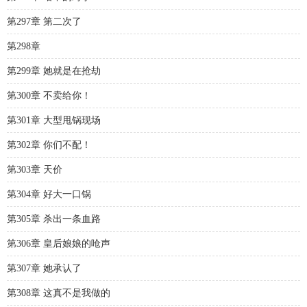
第297章 第二次了
第298章
第299章 她就是在抢劫
第300章 不卖给你！
第301章 大型甩锅现场
第302章 你们不配！
第303章 天价
第304章 好大一口锅
第305章 杀出一条血路
第306章 皇后娘娘的呛声
第307章 她承认了
第308章 这真不是我做的