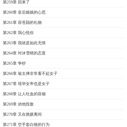
第259章 回来了
第260章 皇后娘娘的心思
第261章 容苍颢的礼物
第262章 我心悦你
第263章 我就是如此无情
第264章 对沐雪晴的态度
第265章 争吵
第266章 瑜太傅非常看不起女子
第267章 瑶华女帝也是女子
第268章 让人吐血的容烟
第269章 劝他投敌
第270章 又在挑拨离间
第271章 空手套白狼的行为