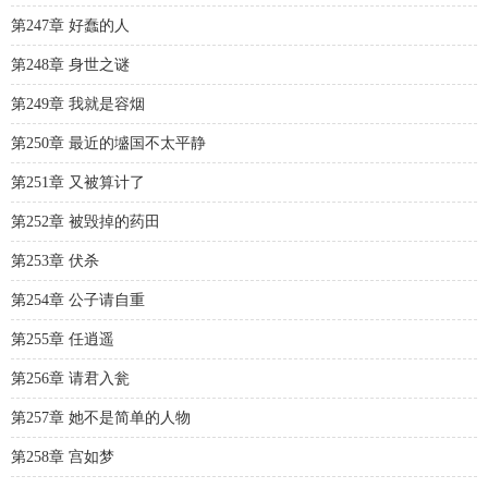
第247章 好蠢的人
第248章 身世之谜
第249章 我就是容烟
第250章 最近的墭国不太平静
第251章 又被算计了
第252章 被毁掉的药田
第253章 伏杀
第254章 公子请自重
第255章 任逍遥
第256章 请君入瓮
第257章 她不是简单的人物
第258章 宫如梦