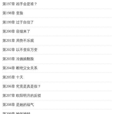
第197章 凶手会是谁？
第198章 变脸
第199章 过于自信了
第200章 容烟来了
第201章 局势不乐观
第202章 以不变应万变
第203章 冷姨娘翻脸
第204章 断绝父女关系
第205章 十天
第206章 究竟是真是假？
第207章 欧阳明月的反驳
第208章 是她的福气
第209章 她的神秘