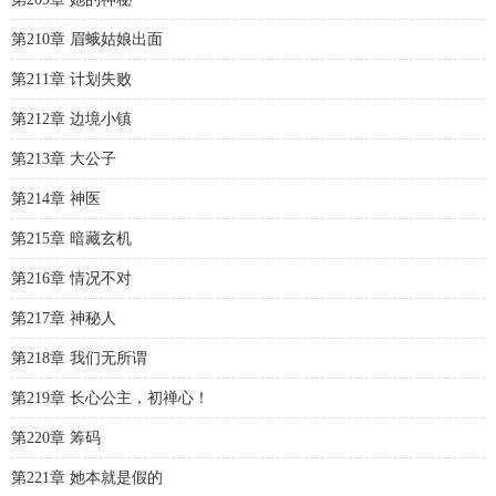
第210章 眉蛾姑娘出面
第211章 计划失败
第212章 边境小镇
第213章 大公子
第214章 神医
第215章 暗藏玄机
第216章 情况不对
第217章 神秘人
第218章 我们无所谓
第219章 长心公主，初禅心！
第220章 筹码
第221章 她本就是假的