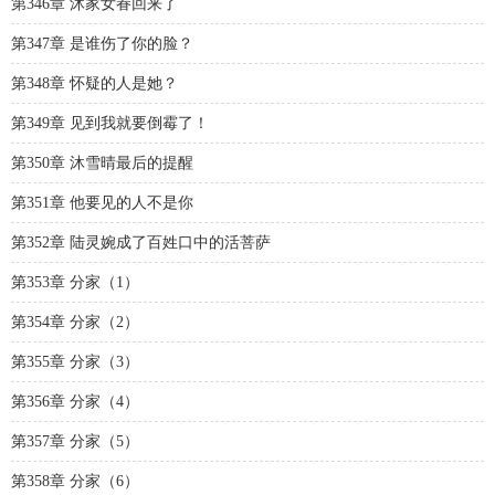
第346章 沐家女眷回来了
第347章 是谁伤了你的脸？
第348章 怀疑的人是她？
第349章 见到我就要倒霉了！
第350章 沐雪晴最后的提醒
第351章 他要见的人不是你
第352章 陆灵婉成了百姓口中的活菩萨
第353章 分家（1）
第354章 分家（2）
第355章 分家（3）
第356章 分家（4）
第357章 分家（5）
第358章 分家（6）