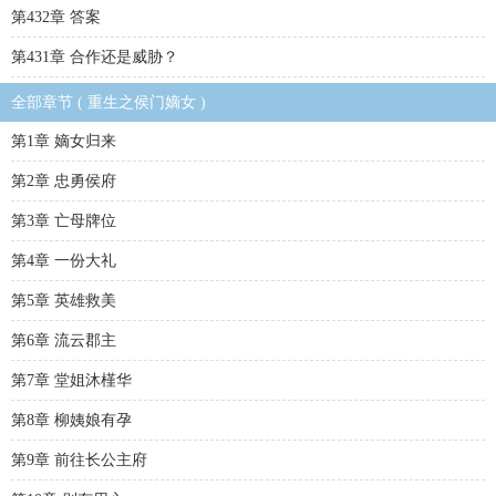
第432章 答案
第431章 合作还是威胁？
全部章节 ( 重生之侯门嫡女 )
第1章 嫡女归来
第2章 忠勇侯府
第3章 亡母牌位
第4章 一份大礼
第5章 英雄救美
第6章 流云郡主
第7章 堂姐沐槿华
第8章 柳姨娘有孕
第9章 前往长公主府