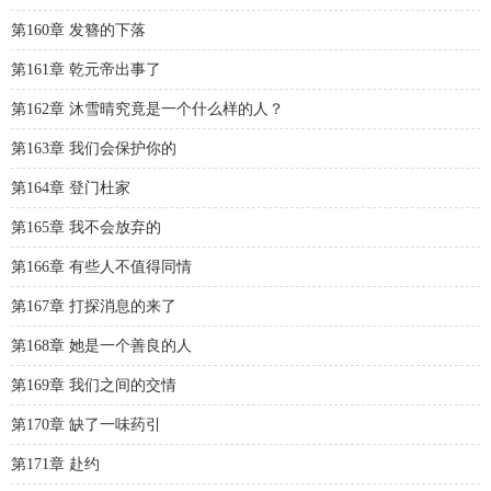
第160章 发簪的下落
第161章 乾元帝出事了
第162章 沐雪晴究竟是一个什么样的人？
第163章 我们会保护你的
第164章 登门杜家
第165章 我不会放弃的
第166章 有些人不值得同情
第167章 打探消息的来了
第168章 她是一个善良的人
第169章 我们之间的交情
第170章 缺了一味药引
第171章 赴约