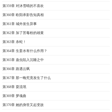
第359章 对沐雪晴的不喜欢
第360章 欧阳承影告知真相
第361章 城外发生异事
第362章 加了苦毒粉的雄黄
第363章 杀蛇！
第364章 生姜水有什么作用？
第365章 蛊虫陷入沉睡之中
第366章 路遇云飒
第367章 那一晚究竟发生了什么
第368章 耍流氓
第369章 梦魂曲
第370章 她的身世又起变故