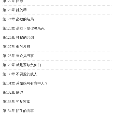
第122章 回报
第123章 她的琴
第124章 必败的结局
第125章 是陛下要你母亲死
第126章 神秘的容烟
第127章 假的发簪
第128章 当众揭丑事
第129章 就是要欺负你们
第130章 不要脸的贱人
第131章 苏姑娘可有意中人？
第132章 解谜
第133章 初见容烟
第134章 陌生的面容