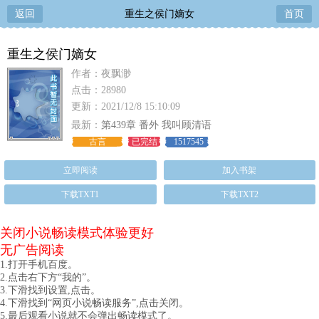
返回
重生之侯门嫡女
首页
重生之侯门嫡女
作者：夜飘渺
点击：28980
更新：2021/12/8 15:10:09
最新：
第439章 番外 我叫顾清语
古言
已完结
1517545
立即阅读
加入书架
下载TXT1
下载TXT2
关闭小说畅读模式体验更好
无广告阅读
1.打开手机百度。
2.点击右下方“我的”。
3.下滑找到设置,点击。
4.下滑找到“网页小说畅读服务”,点击关闭。
5.最后观看小说就不会弹出畅读模式了。