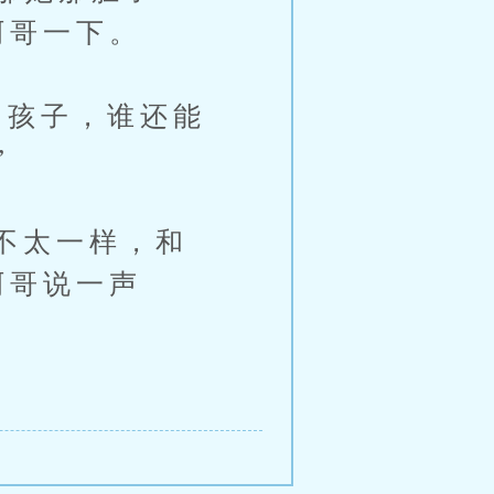
阿哥一下。
孩子，谁还能
”
不太一样，和
阿哥说一声