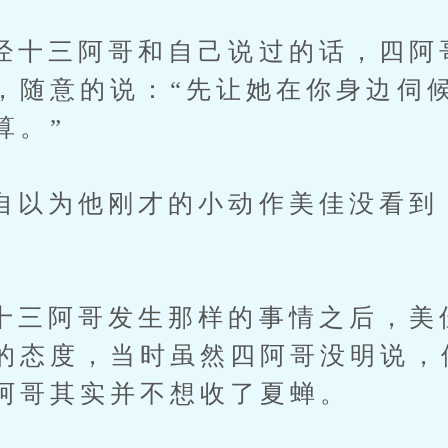
三阿哥和自己说过的话，四阿
，随意的说：“先让她在你身边伺
算。”
为他刚才的小动作美佳没看到
阿哥发生那样的事情之后，美
的态度，当时虽然四阿哥没明说，
阿哥其实并不想收了夏蝉。