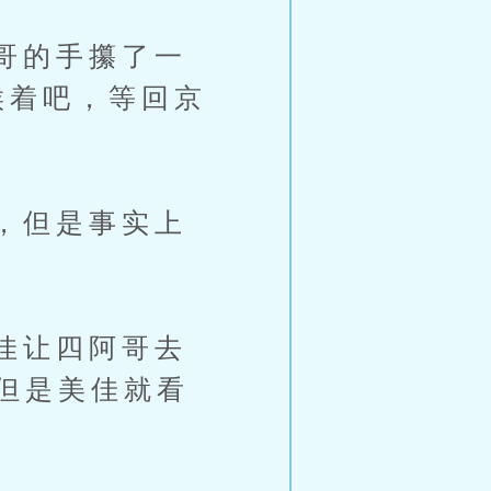
哥的手攥了一
候着吧，等回京
，但是事实上
佳让四阿哥去
但是美佳就看