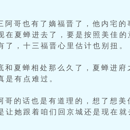
哥也有了嫡福晋了，他内宅的
现在夏蝉进去了，要是按照美佳的
有了，十三福晋心里估计也别扭。
夏蝉相处那么久了，夏蝉进府
真是有点难过。
的话也是有道理的，想了想美佳
是让她跟着咱们回京城还是现在就