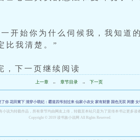
开始你为什么伺候我，我知道的
定比我清楚。”
下一页继续阅读
上一章
章节目录
下一页
←
→
废了你
花田篱下
清穿小萌妃：霸道四爷别过来
仙家小农女
家有财妻
国色无双
闲妻
女
女
重生之楚楚归来
穿书后炮灰女配被反派大佬宠上天
穿越奋斗之幸福生活
有小说为转载作品，所有章节均由网友上传，转载至本站只是为了宣传本书让更多读
Copyright © 2019 读书族小说网 All Rights Reserved.