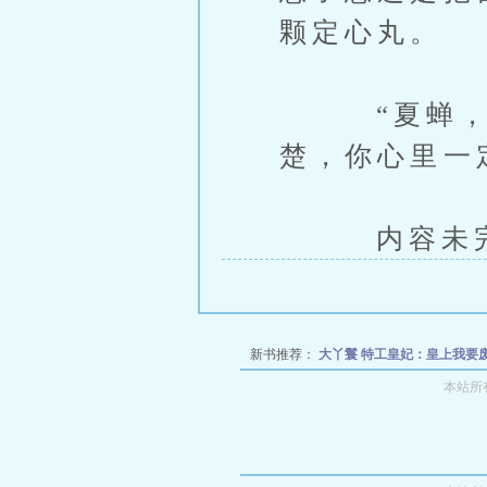
颗定心丸。
“夏蝉，一
楚，你心里一
内容未完，
新书推荐：
大丫鬟
特工皇妃：皇上我要
本站所