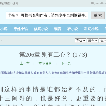
Hi,
undefin
藏读书族小说网
搜 索
书名
市小说
穿越小说
修真小说
现言
轻小说
科幻小说
>
第206章 别有二心？ (1 / 3)
上一章
章节目录
下一页
←
→
间
玉满花枳
九小姐以德服人
盛京有美人儿
娇女的悠闲生活
清穿重生一世
被休后我成
样的事情是谁都始料不及的，
十三阿哥的，也是好意，更重要的