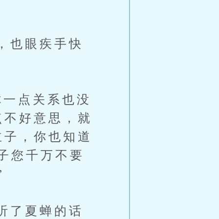
。
，也眼疾手快
一点关系也没
点不好意思，就
主子，你也知道
子您千万不要
”
听了夏蝉的话