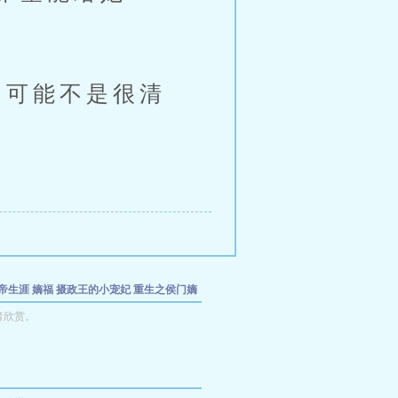
可能不是很清
帝生涯
嫡福
摄政王的小宠妃
重生之侯门嫡
者欣赏。