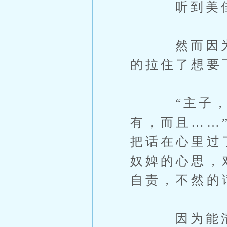
听到美佳自
然而因为美
的拉住了想要
“主子，你
有，而且……
把话在心里过
奴婢的心思，
自责，不然的
因为能清楚