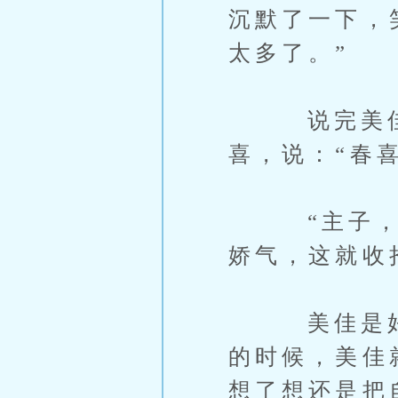
沉默了一下，
太多了。”
说完美佳站
喜，说：“春
“主子，这
娇气，这就收
美佳是好意
的时候，美佳
想了想还是把