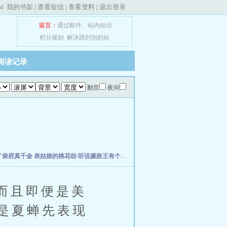
ed
我的书架
|
查看短信
|
查看资料
|
退出登录
留言：
通过邮件
、
站内短信
积分规则
解决跳到别的站
阅读记录
翻页
夜间
了侯府真千金
表姑娘的桃花劫
听说摄政王有个秘密
听说你想休了本王
团宠王妃：王
而且即便是美
是夏蝉先表现