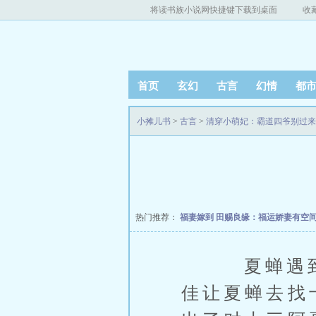
将读书族小说网快捷键下载到桌面
收
首页
玄幻
古言
幻情
都
小摊儿书
>
古言
>
清穿小萌妃：霸道四爷别过来
热门推荐：
福妻嫁到
田赐良缘：福运娇妻有空
夏蝉遇到这
佳让夏蝉去找