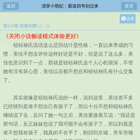
返回
清穿小萌妃：霸道四爷别过来
首页
设置
第220章 权衡利弊 (1 / 3)
关灯
《关闭小说畅读模式体验更好》
大
钮钴禄氏说话这么迂回估计是性格，一直以来养成的习
中
惯，美佳不想去评价这样好还是不好，但是说了这么多，美
小
佳也意识到了一点，那就是钮钴禄氏这个人心机很深，不管
她有没有坏心思，美佳以后都不想在和钮钴禄氏有什么交集
了。
其实就像是钮钴禄氏说的一样，说到这里，美佳差不多
已经猜到是谁不想自己有孩子了，所以十分不想和钮钴禄氏
继续说下去，反问了她一句之后，美佳紧接着又说：“我还是
那句话，反正妹妹也说了我可能不会有孩子了，所以到底是
谁不想我有孩子，我真的不在乎了，刚回到京城，舟车劳顿