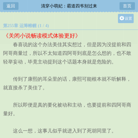
返回
清穿小萌妃：霸道四爷别过来
首页
设置
第255章 运筹帷幄 (1 / 4)
关灯
《关闭小说畅读模式体验更好》
大
春喜说的这个办法美佳其实想过，但是因为没提前和四
中
阿哥商量过，所以不太知道四阿哥到底是怎么想的，也不敢
小
轻举妄动，毕竟主动提到这个话题本身就是危险的。
传到了康熙的耳朵里的话，康熙可能根本就不听解释，
就直接杀了美佳了。
所以即便是真的要化被动和主动，也要提前和四阿哥商
量好。
这么一想，这事儿似乎就进入到了死胡同里了。