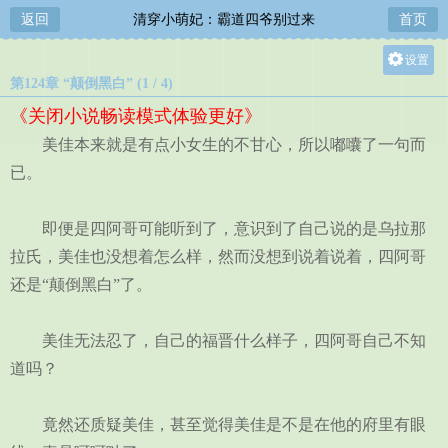
返回
清穿小萌妃：霸道四爷别过来
首页
设置
第124章 “颠倒黑白” (1 / 4)
关灯
《关闭小说畅读模式体验更好》
大
美佳本来就是有点小女生的不甘心，所以嘟囔了一句而
中
已。
小
即便是四阿哥可能听到了，意识到了自己说的是乌拉那
拉氏，美佳也没想着怎么样，然而没想到说着说着，四阿哥
还是“颠倒黑白”了。
美佳无法忍了，自己的福晋什么样子，四阿哥自己不知
道吗？
竟然还质疑美佳，甚至觉得美佳是不是在他的府里有眼